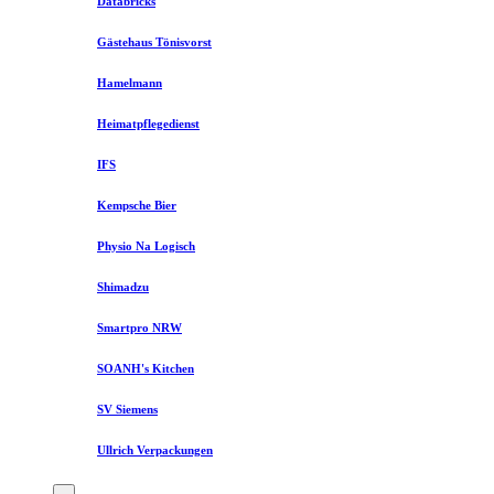
Databricks
Gästehaus Tönisvorst
Hamelmann
Heimatpflegedienst
IFS
Kempsche Bier
Physio Na Logisch
Shimadzu
Smartpro NRW
SOANH's Kitchen
SV Siemens
Ullrich Verpackungen