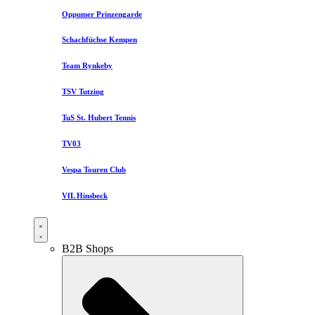
Oppumer Prinzengarde
Schachfüchse Kempen
Team Rynkeby
TSV Tutzing
TuS St. Hubert Tennis
TV03
Vespa Touren Club
VfL Hinsbeck
B2B Shops