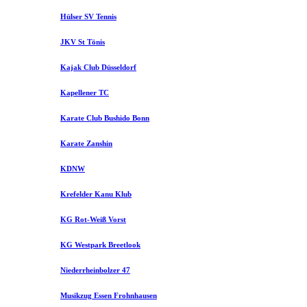
Hülser SV Tennis
JKV St Tönis
Kajak Club Düsseldorf
Kapellener TC
Karate Club Bushido Bonn
Karate Zanshin
KDNW
Krefelder Kanu Klub
KG Rot-Weiß Vorst
KG Westpark Breetlook
Niederrheinbolzer 47
Musikzug Essen Frohnhausen