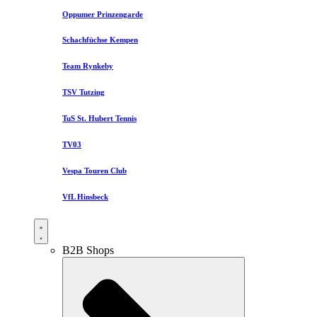
Oppumer Prinzengarde
Schachfüchse Kempen
Team Rynkeby
TSV Tutzing
TuS St. Hubert Tennis
TV03
Vespa Touren Club
VfL Hinsbeck
B2B Shops