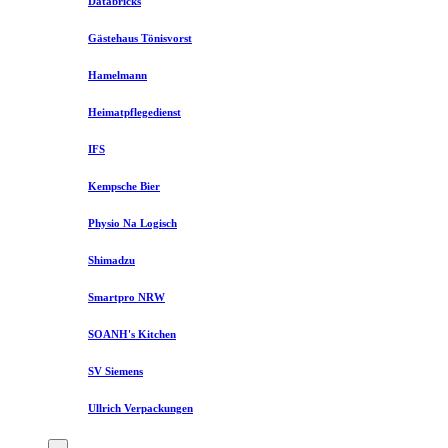
Databricks
Gästehaus Tönisvorst
Hamelmann
Heimatpflegedienst
IFS
Kempsche Bier
Physio Na Logisch
Shimadzu
Smartpro NRW
SOANH's Kitchen
SV Siemens
Ullrich Verpackungen