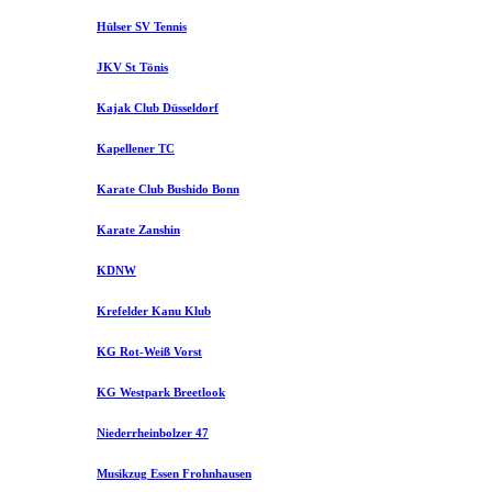
Hülser SV Tennis
JKV St Tönis
Kajak Club Düsseldorf
Kapellener TC
Karate Club Bushido Bonn
Karate Zanshin
KDNW
Krefelder Kanu Klub
KG Rot-Weiß Vorst
KG Westpark Breetlook
Niederrheinbolzer 47
Musikzug Essen Frohnhausen