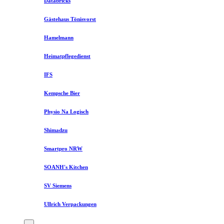
Databricks
Gästehaus Tönisvorst
Hamelmann
Heimatpflegedienst
IFS
Kempsche Bier
Physio Na Logisch
Shimadzu
Smartpro NRW
SOANH's Kitchen
SV Siemens
Ullrich Verpackungen