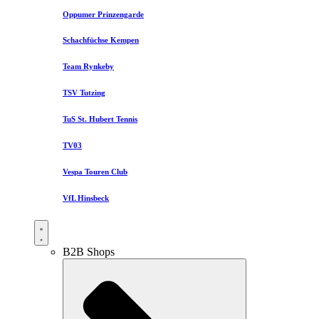
Oppumer Prinzengarde
Schachfüchse Kempen
Team Rynkeby
TSV Tutzing
TuS St. Hubert Tennis
TV03
Vespa Touren Club
VfL Hinsbeck
B2B Shops