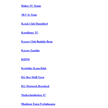
Hülser SV Tennis
JKV St Tönis
Kajak Club Düsseldorf
Kapellener TC
Karate Club Bushido Bonn
Karate Zanshin
KDNW
Krefelder Kanu Klub
KG Rot-Weiß Vorst
KG Westpark Breetlook
Niederrheinbolzer 47
Musikzug Essen Frohnhausen