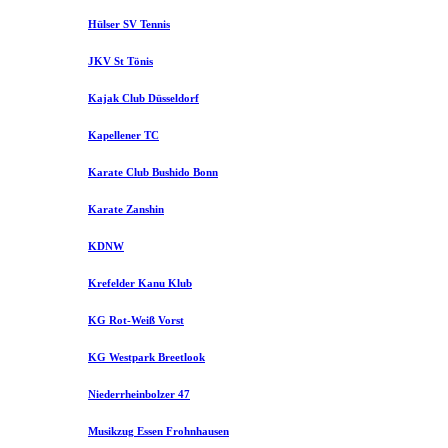
Hülser SV Tennis
JKV St Tönis
Kajak Club Düsseldorf
Kapellener TC
Karate Club Bushido Bonn
Karate Zanshin
KDNW
Krefelder Kanu Klub
KG Rot-Weiß Vorst
KG Westpark Breetlook
Niederrheinbolzer 47
Musikzug Essen Frohnhausen