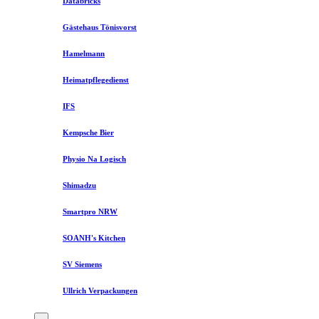
Databricks
Gästehaus Tönisvorst
Hamelmann
Heimatpflegedienst
IFS
Kempsche Bier
Physio Na Logisch
Shimadzu
Smartpro NRW
SOANH's Kitchen
SV Siemens
Ullrich Verpackungen