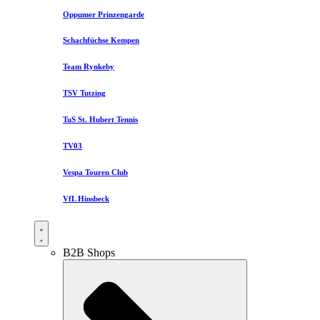
Oppumer Prinzengarde
Schachfüchse Kempen
Team Rynkeby
TSV Tutzing
TuS St. Hubert Tennis
TV03
Vespa Touren Club
VfL Hinsbeck
B2B Shops