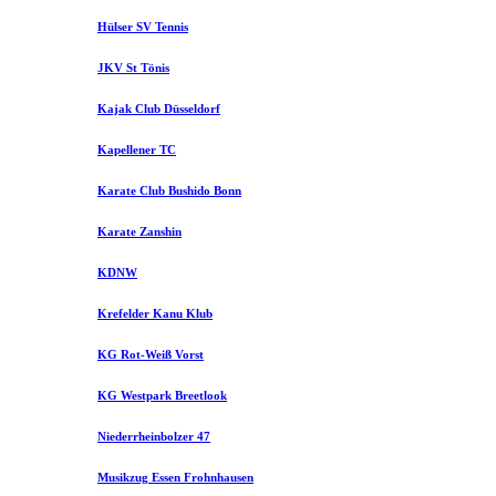
Hülser SV Tennis
JKV St Tönis
Kajak Club Düsseldorf
Kapellener TC
Karate Club Bushido Bonn
Karate Zanshin
KDNW
Krefelder Kanu Klub
KG Rot-Weiß Vorst
KG Westpark Breetlook
Niederrheinbolzer 47
Musikzug Essen Frohnhausen