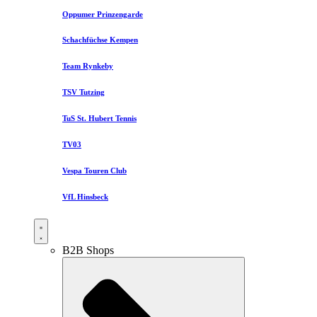
Oppumer Prinzengarde
Schachfüchse Kempen
Team Rynkeby
TSV Tutzing
TuS St. Hubert Tennis
TV03
Vespa Touren Club
VfL Hinsbeck
B2B Shops