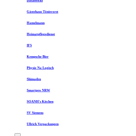
Databricks
Gästehaus Tönisvorst
Hamelmann
Heimatpflegedienst
IFS
Kempsche Bier
Physio Na Logisch
Shimadzu
Smartpro NRW
SOANH's Kitchen
SV Siemens
Ullrich Verpackungen