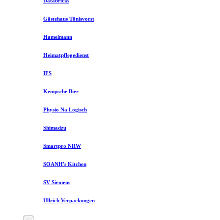
Databricks
Gästehaus Tönisvorst
Hamelmann
Heimatpflegedienst
IFS
Kempsche Bier
Physio Na Logisch
Shimadzu
Smartpro NRW
SOANH's Kitchen
SV Siemens
Ullrich Verpackungen