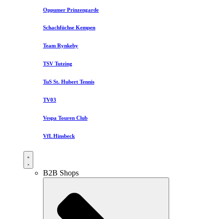
Oppumer Prinzengarde
Schachfüchse Kempen
Team Rynkeby
TSV Tutzing
TuS St. Hubert Tennis
TV03
Vespa Touren Club
VfL Hinsbeck
B2B Shops