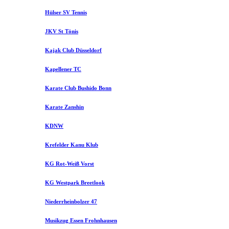
Hülser SV Tennis
JKV St Tönis
Kajak Club Düsseldorf
Kapellener TC
Karate Club Bushido Bonn
Karate Zanshin
KDNW
Krefelder Kanu Klub
KG Rot-Weiß Vorst
KG Westpark Breetlook
Niederrheinbolzer 47
Musikzug Essen Frohnhausen