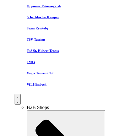
Oppumer Prinzengarde
Schachfüchse Kempen
Team Rynkeby
TSV Tutzing
TuS St. Hubert Tennis
TV03
Vespa Touren Club
VfL Hinsbeck
B2B Shops