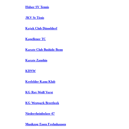
Hülser SV Tennis
JKV St Tönis
Kajak Club Düsseldorf
Kapellener TC
Karate Club Bushido Bonn
Karate Zanshin
KDNW
Krefelder Kanu Klub
KG Rot-Weiß Vorst
KG Westpark Breetlook
Niederrheinbolzer 47
Musikzug Essen Frohnhausen