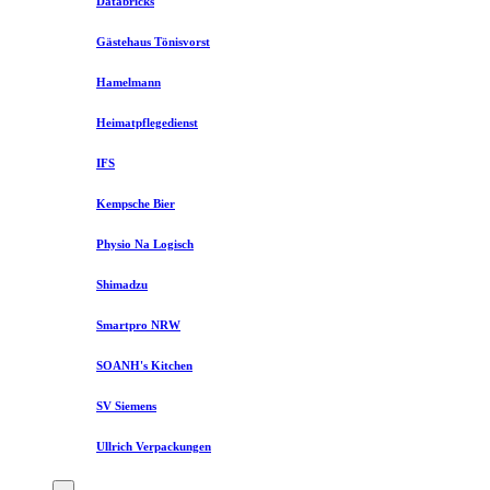
Databricks
Gästehaus Tönisvorst
Hamelmann
Heimatpflegedienst
IFS
Kempsche Bier
Physio Na Logisch
Shimadzu
Smartpro NRW
SOANH's Kitchen
SV Siemens
Ullrich Verpackungen