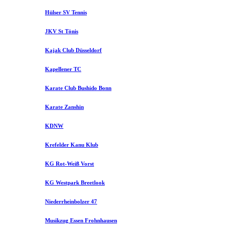
Hülser SV Tennis
JKV St Tönis
Kajak Club Düsseldorf
Kapellener TC
Karate Club Bushido Bonn
Karate Zanshin
KDNW
Krefelder Kanu Klub
KG Rot-Weiß Vorst
KG Westpark Breetlook
Niederrheinbolzer 47
Musikzug Essen Frohnhausen