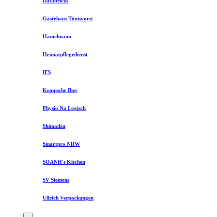
Databricks
Gästehaus Tönisvorst
Hamelmann
Heimatpflegedienst
IFS
Kempsche Bier
Physio Na Logisch
Shimadzu
Smartpro NRW
SOANH's Kitchen
SV Siemens
Ullrich Verpackungen