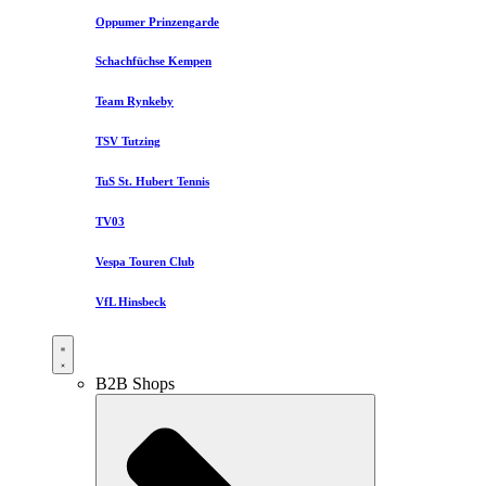
Oppumer Prinzengarde
Schachfüchse Kempen
Team Rynkeby
TSV Tutzing
TuS St. Hubert Tennis
TV03
Vespa Touren Club
VfL Hinsbeck
B2B Shops