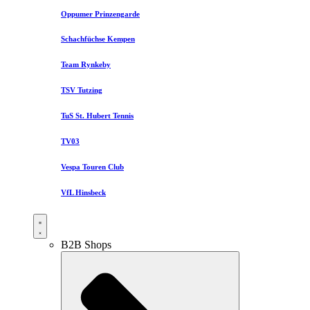
Oppumer Prinzengarde
Schachfüchse Kempen
Team Rynkeby
TSV Tutzing
TuS St. Hubert Tennis
TV03
Vespa Touren Club
VfL Hinsbeck
B2B Shops