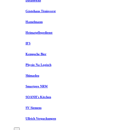
Databricks
Gästehaus Tönisvorst
Hamelmann
Heimatpflegedienst
IFS
Kempsche Bier
Physio Na Logisch
Shimadzu
Smartpro NRW
SOANH's Kitchen
SV Siemens
Ullrich Verpackungen