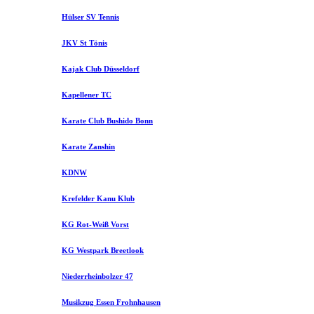
Hülser SV Tennis
JKV St Tönis
Kajak Club Düsseldorf
Kapellener TC
Karate Club Bushido Bonn
Karate Zanshin
KDNW
Krefelder Kanu Klub
KG Rot-Weiß Vorst
KG Westpark Breetlook
Niederrheinbolzer 47
Musikzug Essen Frohnhausen