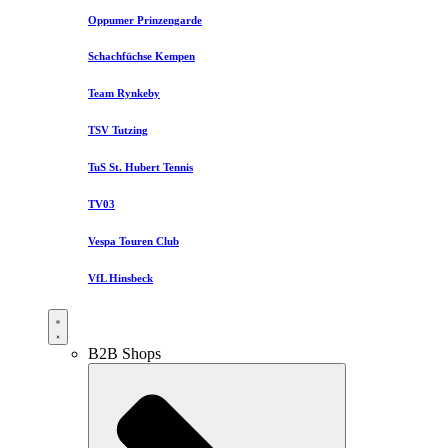
Oppumer Prinzengarde
Schachfüchse Kempen
Team Rynkeby
TSV Tutzing
TuS St. Hubert Tennis
TV03
Vespa Touren Club
VfL Hinsbeck
B2B Shops