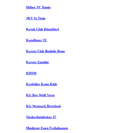
Hülser SV Tennis
JKV St Tönis
Kajak Club Düsseldorf
Kapellener TC
Karate Club Bushido Bonn
Karate Zanshin
KDNW
Krefelder Kanu Klub
KG Rot-Weiß Vorst
KG Westpark Breetlook
Niederrheinbolzer 47
Musikzug Essen Frohnhausen