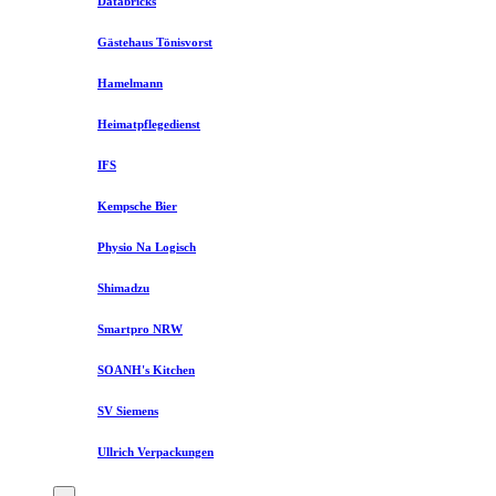
Databricks
Gästehaus Tönisvorst
Hamelmann
Heimatpflegedienst
IFS
Kempsche Bier
Physio Na Logisch
Shimadzu
Smartpro NRW
SOANH's Kitchen
SV Siemens
Ullrich Verpackungen