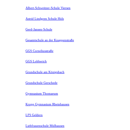
Albert-Schweitzer-Schule Viersen
Astrid Lindgren Schule Hüls
Gerd-Jansen-Schule
Gesamtschule an der Knappenstraße
GGS Corneliusstraße
GGS Lobberich
Grundschule am Königsbach
Grundschule Gerschede
Gymnasium Thomaeum
Krupp Gymnasium Rheinhausen
LFS Geldern
Liebfrauenschule Mülhausen​