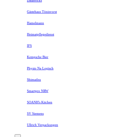
Databricks
Gästehaus Tönisvorst
Hamelmann
Heimatpflegedienst
IFS
Kempsche Bier
Physio Na Logisch
Shimadzu
Smartpro NRW
SOANH's Kitchen
SV Siemens
Ullrich Verpackungen