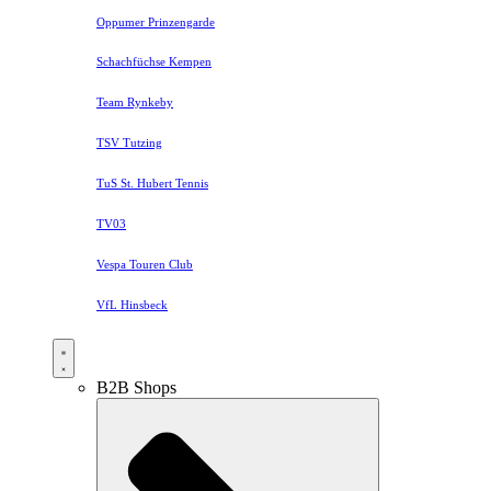
Oppumer Prinzengarde
Schachfüchse Kempen
Team Rynkeby
TSV Tutzing
TuS St. Hubert Tennis
TV03
Vespa Touren Club
VfL Hinsbeck
B2B Shops