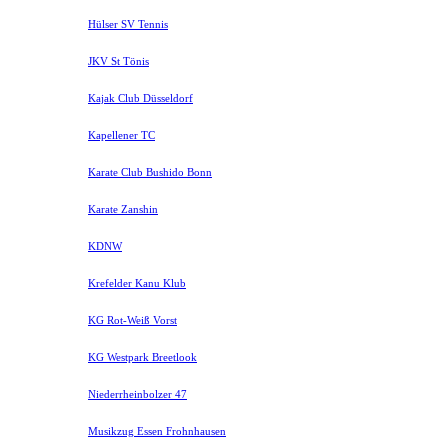
Hülser SV Tennis
JKV St Tönis
Kajak Club Düsseldorf
Kapellener TC
Karate Club Bushido Bonn
Karate Zanshin
KDNW
Krefelder Kanu Klub
KG Rot-Weiß Vorst
KG Westpark Breetlook
Niederrheinbolzer 47
Musikzug Essen Frohnhausen