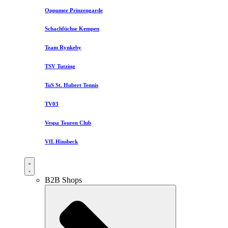
Oppumer Prinzengarde
Schachfüchse Kempen
Team Rynkeby
TSV Tutzing
TuS St. Hubert Tennis
TV03
Vespa Touren Club
VfL Hinsbeck
B2B Shops