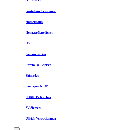
Databricks
Gästehaus Tönisvorst
Hamelmann
Heimatpflegedienst
IFS
Kempsche Bier
Physio Na Logisch
Shimadzu
Smartpro NRW
SOANH's Kitchen
SV Siemens
Ullrich Verpackungen