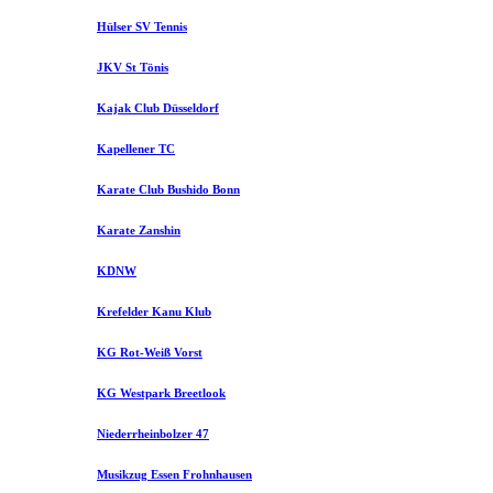
Hülser SV Tennis
JKV St Tönis
Kajak Club Düsseldorf
Kapellener TC
Karate Club Bushido Bonn
Karate Zanshin
KDNW
Krefelder Kanu Klub
KG Rot-Weiß Vorst
KG Westpark Breetlook
Niederrheinbolzer 47
Musikzug Essen Frohnhausen