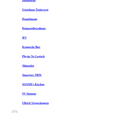
Databricks
Gästehaus Tönisvorst
Hamelmann
Heimatpflegedienst
IFS
Kempsche Bier
Physio Na Logisch
Shimadzu
Smartpro NRW
SOANH's Kitchen
SV Siemens
Ullrich Verpackungen