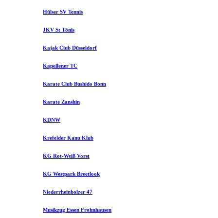
Hülser SV Tennis
JKV St Tönis
Kajak Club Düsseldorf
Kapellener TC
Karate Club Bushido Bonn
Karate Zanshin
KDNW
Krefelder Kanu Klub
KG Rot-Weiß Vorst
KG Westpark Breetlook
Niederrheinbolzer 47
Musikzug Essen Frohnhausen