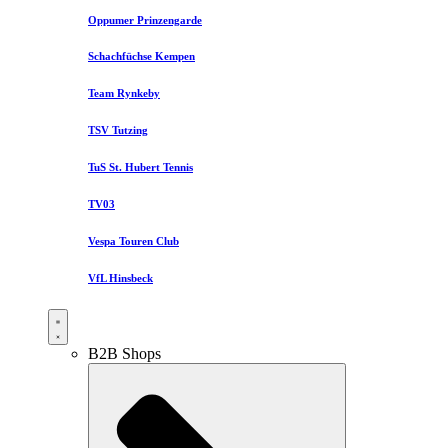
Oppumer Prinzengarde
Schachfüchse Kempen
Team Rynkeby
TSV Tutzing
TuS St. Hubert Tennis
TV03
Vespa Touren Club
VfL Hinsbeck
B2B Shops