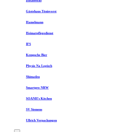
Databricks
Gästehaus Tönisvorst
Hamelmann
Heimatpflegedienst
IFS
Kempsche Bier
Physio Na Logisch
Shimadzu
Smartpro NRW
SOANH's Kitchen
SV Siemens
Ullrich Verpackungen