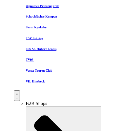
Oppumer Prinzengarde
Schachfüchse Kempen
Team Rynkeby
TSV Tutzing
TuS St. Hubert Tennis
TV03
Vespa Touren Club
VfL Hinsbeck
B2B Shops