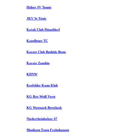
Hülser SV Tennis
JKV St Tönis
Kajak Club Düsseldorf
Kapellener TC
Karate Club Bushido Bonn
Karate Zanshin
KDNW
Krefelder Kanu Klub
KG Rot-Weiß Vorst
KG Westpark Breetlook
Niederrheinbolzer 47
Musikzug Essen Frohnhausen