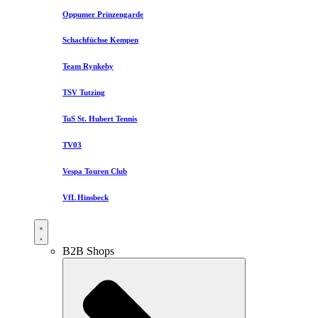
Oppumer Prinzengarde
Schachfüchse Kempen
Team Rynkeby
TSV Tutzing
TuS St. Hubert Tennis
TV03
Vespa Touren Club
VfL Hinsbeck
B2B Shops