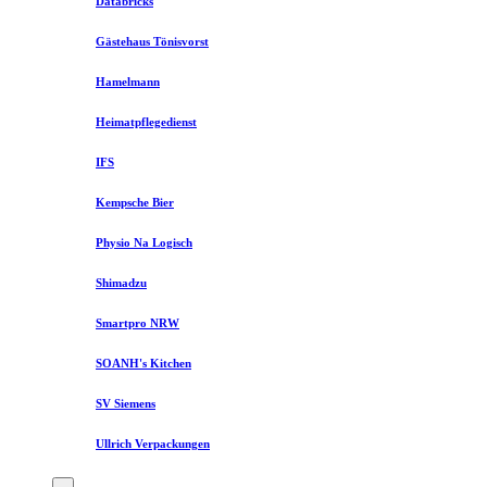
Databricks
Gästehaus Tönisvorst
Hamelmann
Heimatpflegedienst
IFS
Kempsche Bier
Physio Na Logisch
Shimadzu
Smartpro NRW
SOANH's Kitchen
SV Siemens
Ullrich Verpackungen