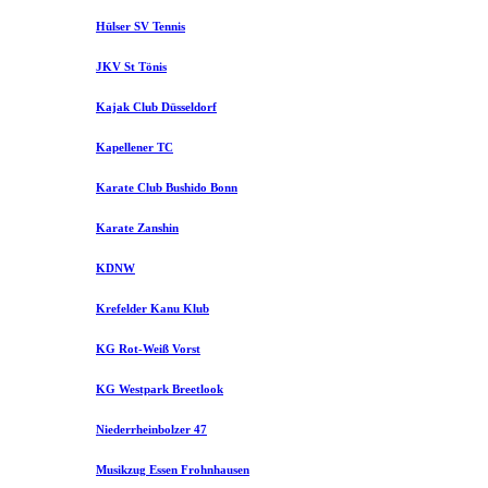
Hülser SV Tennis
JKV St Tönis
Kajak Club Düsseldorf
Kapellener TC
Karate Club Bushido Bonn
Karate Zanshin
KDNW
Krefelder Kanu Klub
KG Rot-Weiß Vorst
KG Westpark Breetlook
Niederrheinbolzer 47
Musikzug Essen Frohnhausen