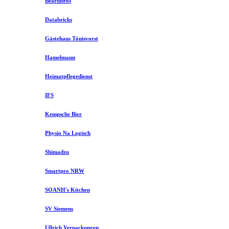
BeardBros
Databricks
Gästehaus Tönisvorst
Hamelmann
Heimatpflegedienst
IFS
Kempsche Bier
Physio Na Logisch
Shimadzu
Smartpro NRW
SOANH's Kitchen
SV Siemens
Ullrich Verpackungen