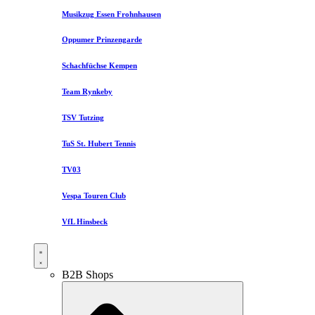
Musikzug Essen Frohnhausen
Oppumer Prinzengarde
Schachfüchse Kempen
Team Rynkeby
TSV Tutzing
TuS St. Hubert Tennis
TV03
Vespa Touren Club
VfL Hinsbeck
B2B Shops