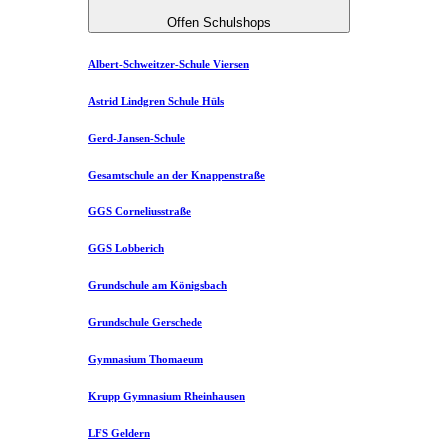
Offen Schulshops
Albert-Schweitzer-Schule Viersen
Astrid Lindgren Schule Hüls
Gerd-Jansen-Schule
Gesamtschule an der Knappenstraße
GGS Corneliusstraße
GGS Lobberich
Grundschule am Königsbach
Grundschule Gerschede
Gymnasium Thomaeum
Krupp Gymnasium Rheinhausen
LFS Geldern