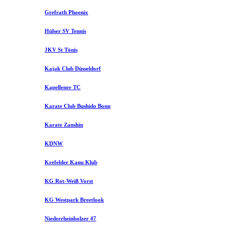
Grefrath Phoenix
Hülser SV Tennis
JKV St Tönis
Kajak Club Düsseldorf
Kapellener TC
Karate Club Bushido Bonn
Karate Zanshin
KDNW
Krefelder Kanu Klub
KG Rot-Weiß Vorst
KG Westpark Breetlook
Niederrheinbolzer 47