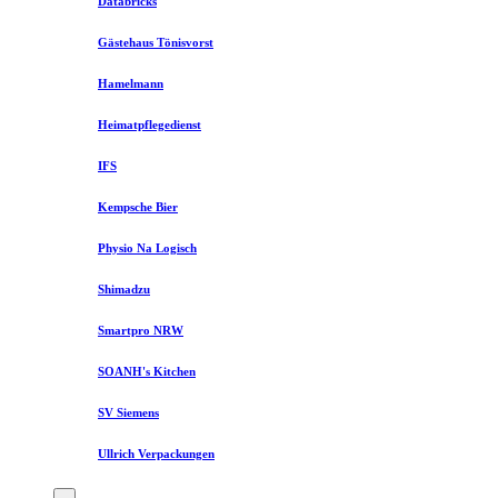
Databricks
Gästehaus Tönisvorst
Hamelmann
Heimatpflegedienst
IFS
Kempsche Bier
Physio Na Logisch
Shimadzu
Smartpro NRW
SOANH's Kitchen
SV Siemens
Ullrich Verpackungen