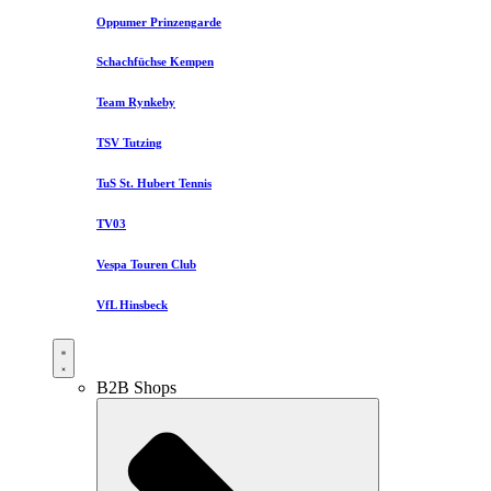
Oppumer Prinzengarde
Schachfüchse Kempen
Team Rynkeby
TSV Tutzing
TuS St. Hubert Tennis
TV03
Vespa Touren Club
VfL Hinsbeck
B2B Shops