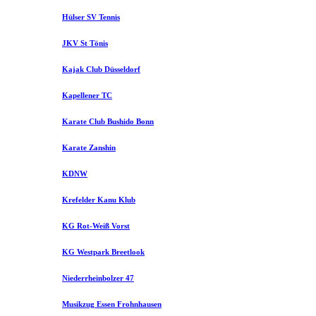
Hülser SV Tennis
JKV St Tönis
Kajak Club Düsseldorf
Kapellener TC
Karate Club Bushido Bonn
Karate Zanshin
KDNW
Krefelder Kanu Klub
KG Rot-Weiß Vorst
KG Westpark Breetlook
Niederrheinbolzer 47
Musikzug Essen Frohnhausen