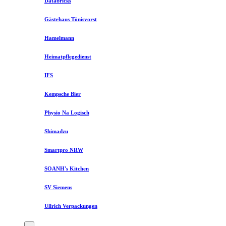
Databricks
Gästehaus Tönisvorst
Hamelmann
Heimatpflegedienst
IFS
Kempsche Bier
Physio Na Logisch
Shimadzu
Smartpro NRW
SOANH's Kitchen
SV Siemens
Ullrich Verpackungen