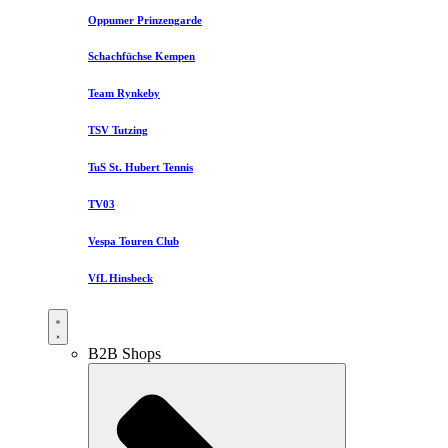
Oppumer Prinzengarde
Schachfüchse Kempen
Team Rynkeby
TSV Tutzing
TuS St. Hubert Tennis
TV03
Vespa Touren Club
VfL Hinsbeck
B2B Shops