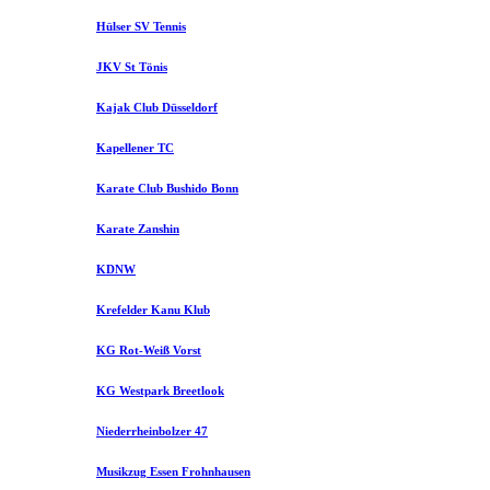
Hülser SV Tennis
JKV St Tönis
Kajak Club Düsseldorf
Kapellener TC
Karate Club Bushido Bonn
Karate Zanshin
KDNW
Krefelder Kanu Klub
KG Rot-Weiß Vorst
KG Westpark Breetlook
Niederrheinbolzer 47
Musikzug Essen Frohnhausen