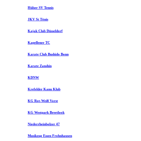
Hülser SV Tennis
JKV St Tönis
Kajak Club Düsseldorf
Kapellener TC
Karate Club Bushido Bonn
Karate Zanshin
KDNW
Krefelder Kanu Klub
KG Rot-Weiß Vorst
KG Westpark Breetlook
Niederrheinbolzer 47
Musikzug Essen Frohnhausen