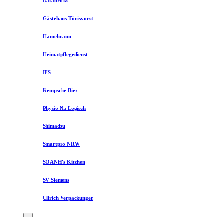
Databricks
Gästehaus Tönisvorst
Hamelmann
Heimatpflegedienst
IFS
Kempsche Bier
Physio Na Logisch
Shimadzu
Smartpro NRW
SOANH's Kitchen
SV Siemens
Ullrich Verpackungen