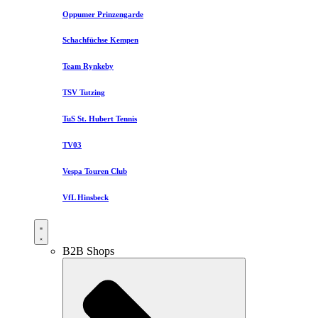
Oppumer Prinzengarde
Schachfüchse Kempen
Team Rynkeby
TSV Tutzing
TuS St. Hubert Tennis
TV03
Vespa Touren Club
VfL Hinsbeck
B2B Shops