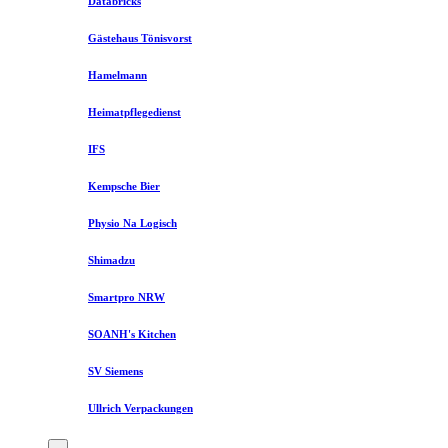
Databricks
Gästehaus Tönisvorst
Hamelmann
Heimatpflegedienst
IFS
Kempsche Bier
Physio Na Logisch
Shimadzu
Smartpro NRW
SOANH's Kitchen
SV Siemens
Ullrich Verpackungen