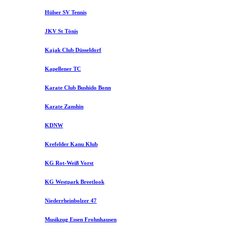
Hülser SV Tennis
JKV St Tönis
Kajak Club Düsseldorf
Kapellener TC
Karate Club Bushido Bonn
Karate Zanshin
KDNW
Krefelder Kanu Klub
KG Rot-Weiß Vorst
KG Westpark Breetlook
Niederrheinbolzer 47
Musikzug Essen Frohnhausen