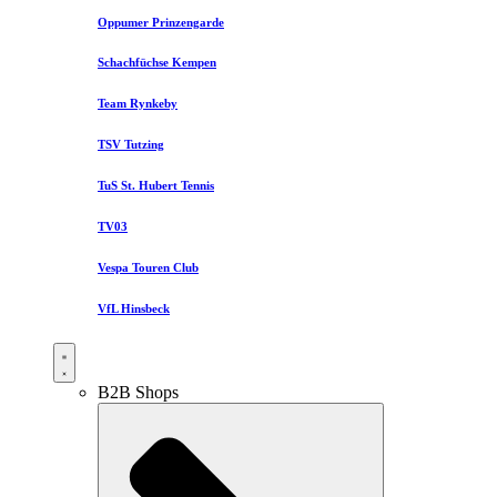
Oppumer Prinzengarde
Schachfüchse Kempen
Team Rynkeby
TSV Tutzing
TuS St. Hubert Tennis
TV03
Vespa Touren Club
VfL Hinsbeck
B2B Shops