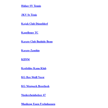
Hülser SV Tennis
JKV St Tönis
Kajak Club Düsseldorf
Kapellener TC
Karate Club Bushido Bonn
Karate Zanshin
KDNW
Krefelder Kanu Klub
KG Rot-Weiß Vorst
KG Westpark Breetlook
Niederrheinbolzer 47
Musikzug Essen Frohnhausen