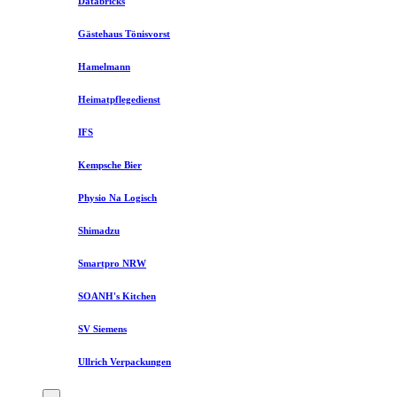
Databricks
Gästehaus Tönisvorst
Hamelmann
Heimatpflegedienst
IFS
Kempsche Bier
Physio Na Logisch
Shimadzu
Smartpro NRW
SOANH's Kitchen
SV Siemens
Ullrich Verpackungen