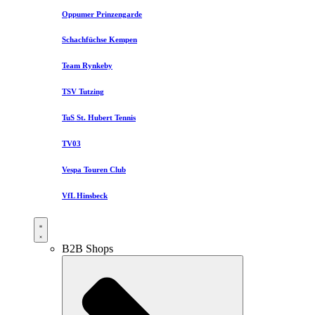
Oppumer Prinzengarde
Schachfüchse Kempen
Team Rynkeby
TSV Tutzing
TuS St. Hubert Tennis
TV03
Vespa Touren Club
VfL Hinsbeck
B2B Shops