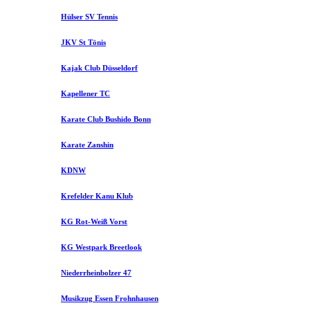
Hülser SV Tennis
JKV St Tönis
Kajak Club Düsseldorf
Kapellener TC
Karate Club Bushido Bonn
Karate Zanshin
KDNW
Krefelder Kanu Klub
KG Rot-Weiß Vorst
KG Westpark Breetlook
Niederrheinbolzer 47
Musikzug Essen Frohnhausen