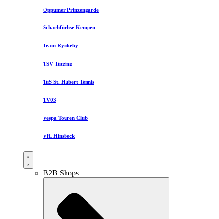
Oppumer Prinzengarde
Schachfüchse Kempen
Team Rynkeby
TSV Tutzing
TuS St. Hubert Tennis
TV03
Vespa Touren Club
VfL Hinsbeck
B2B Shops