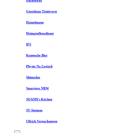
Databricks
Gästehaus Tönisvorst
Hamelmann
Heimatpflegedienst
IFS
Kempsche Bier
Physio Na Logisch
Shimadzu
Smartpro NRW
SOANH's Kitchen
SV Siemens
Ullrich Verpackungen