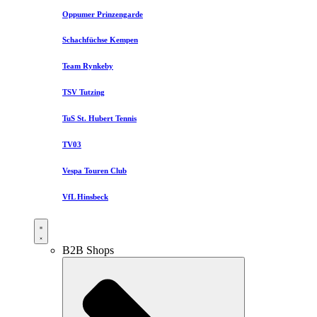
Oppumer Prinzengarde
Schachfüchse Kempen
Team Rynkeby
TSV Tutzing
TuS St. Hubert Tennis
TV03
Vespa Touren Club
VfL Hinsbeck
B2B Shops