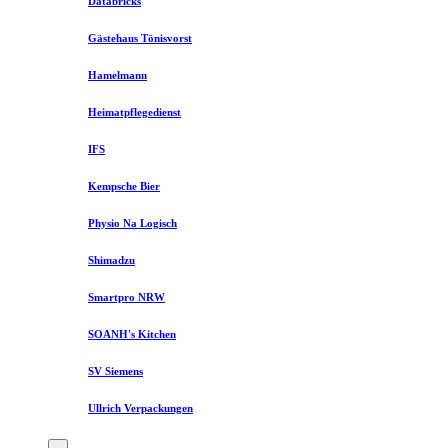
Databricks
Gästehaus Tönisvorst
Hamelmann
Heimatpflegedienst
IFS
Kempsche Bier
Physio Na Logisch
Shimadzu
Smartpro NRW
SOANH's Kitchen
SV Siemens
Ullrich Verpackungen