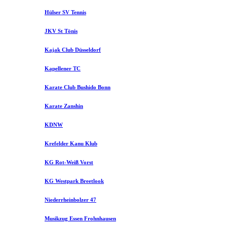
Hülser SV Tennis
JKV St Tönis
Kajak Club Düsseldorf
Kapellener TC
Karate Club Bushido Bonn
Karate Zanshin
KDNW
Krefelder Kanu Klub
KG Rot-Weiß Vorst
KG Westpark Breetlook
Niederrheinbolzer 47
Musikzug Essen Frohnhausen