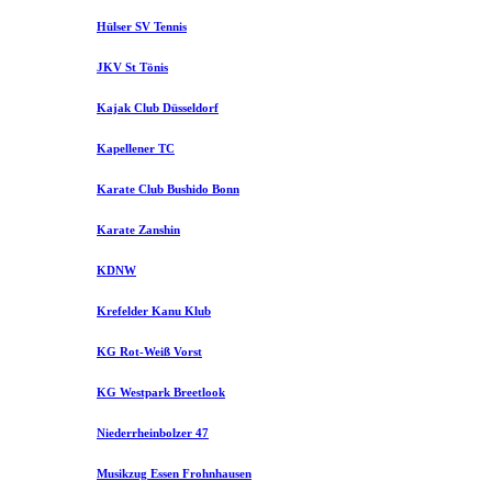
Hülser SV Tennis
JKV St Tönis
Kajak Club Düsseldorf
Kapellener TC
Karate Club Bushido Bonn
Karate Zanshin
KDNW
Krefelder Kanu Klub
KG Rot-Weiß Vorst
KG Westpark Breetlook
Niederrheinbolzer 47
Musikzug Essen Frohnhausen