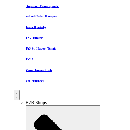
Oppumer Prinzengarde
Schachfüchse Kempen
Team Rynkeby
TSV Tutzing
TuS St. Hubert Tennis
TV03
Vespa Touren Club
VfL Hinsbeck
B2B Shops