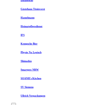
Databricks
Gästehaus Tönisvorst
Hamelmann
Heimatpflegedienst
IFS
Kempsche Bier
Physio Na Logisch
Shimadzu
Smartpro NRW
SOANH's Kitchen
SV Siemens
Ullrich Verpackungen