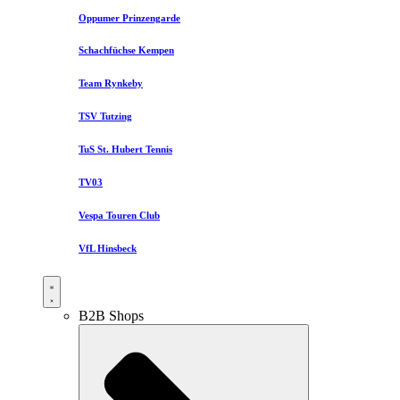
Oppumer Prinzengarde
Schachfüchse Kempen
Team Rynkeby
TSV Tutzing
TuS St. Hubert Tennis
TV03
Vespa Touren Club
VfL Hinsbeck
B2B Shops