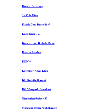
Hülser SV Tennis
JKV St Tönis
Kajak Club Düsseldorf
Kapellener TC
Karate Club Bushido Bonn
Karate Zanshin
KDNW
Krefelder Kanu Klub
KG Rot-Weiß Vorst
KG Westpark Breetlook
Niederrheinbolzer 47
Musikzug Essen Frohnhausen