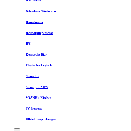
Databricks
Gästehaus Tönisvorst
Hamelmann
Heimatpflegedienst
IFS
Kempsche Bier
Physio Na Logisch
Shimadzu
Smartpro NRW
SOANH's Kitchen
SV Siemens
Ullrich Verpackungen